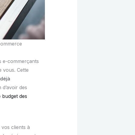
e-commerce
 des e-commerçants
e vous. Cette
 déjà
 d’avoir des
e budget des
 vos clients à