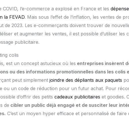
de COVID, l’e-commerce a explosé en France et les
dépense
on la FEVAD
. Mais sous l’effet de l’inflation, les ventes de p
but de 2023. Les e-commerçants doivent trouver de nouvell
éliser et augmenter les ventes, il est possible d’utiliser les 
ssage publicitaire.
ing colis
is, est un concept astucieux où les
entreprises insèrent d
ons ou des informations promotionnelles dans les colis
rçant peut simplement
joindre des dépliants aux paquets
po
le ou un code de réduction pour un futur achat. Pour réco
possible d’offrir des petits
cadeaux publicitaires
et goodies. C
s de
cibler un public déjà engagé et de susciter leur inté
es.
C’est un moyen hyper efficace et personnalisé de faire d