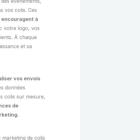
à des événements,
s vos colis. Ces
es encouragent à
c votre logo, vos
lients. À chaque
aissance et sa
liser vos envois
des données
 colis sur mesure,
nces de
rketing.
 marketing de colis