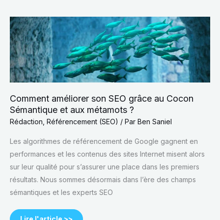
Comment
améliorer
son
SEO
grâce
au
Cocon
Sémantique
et
aux
métamots ?
Comment améliorer son SEO grâce au Cocon
Sémantique et aux métamots ?
Rédaction
,
Référencement (SEO)
/ Par
Ben Saniel
Les algorithmes de référencement de Google gagnent en
performances et les contenus des sites Internet misent alors
sur leur qualité pour s’assurer une place dans les premiers
résultats. Nous sommes désormais dans l’ère des champs
sémantiques et les experts SEO
Lire l'article >>