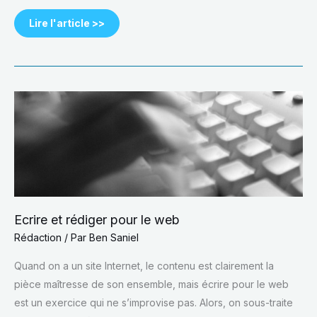
Lire l'article >>
Ecrire
et
rédiger
pour
le
web
Ecrire et rédiger pour le web
Rédaction
/ Par
Ben Saniel
Quand on a un site Internet, le contenu est clairement la
pièce maîtresse de son ensemble, mais écrire pour le web
est un exercice qui ne s’improvise pas. Alors, on sous-traite