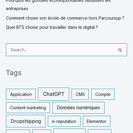
Pourquoi les goodies écoresponsables séduisent les
entreprises
Comment choisir son école de commerce hors Parcoursup ?
Quel BTS choisir pour travailler dans le digital ?
R
e
c
Tags
h
e
r
ChatGPT
Application
CMS
Compte
c
Données numériques
Content marketing
h
e
Dropshipping
e-reputation
Elementor
r