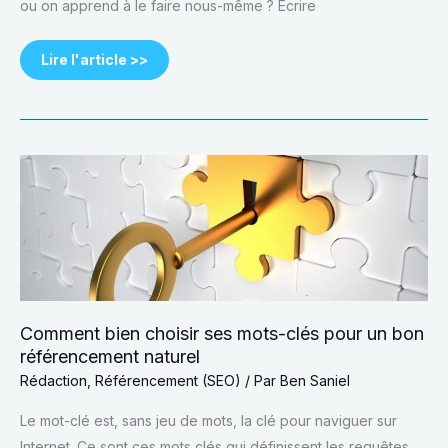
ou on apprend à le faire nous-même ? Ecrire
Lire l'article >>
Comment
bien
choisir
ses
mots-
clés
pour
un
bon
référencement
naturel
Comment bien choisir ses mots-clés pour un bon
référencement naturel
Rédaction
,
Référencement (SEO)
/ Par
Ben Saniel
Le mot-clé est, sans jeu de mots, la clé pour naviguer sur
Internet. Ce sont ces mots clés qui définissent les requêtes