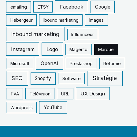
Facebook
Google
emailing
ETSY
:
Hébergeur
Ibound marketing
Images
inbound marketing
Influenceur
Instagram
Logo
Magento
Marque
OpenAI
Microsoft
Prestashop
Réforme
SEO
Stratégie
Shopify
Software
UX Design
TVA
Télévision
URL
YouTube
Wordpress