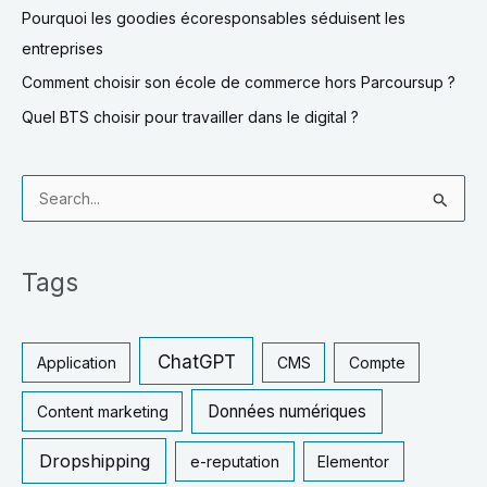
Pourquoi les goodies écoresponsables séduisent les
entreprises
Comment choisir son école de commerce hors Parcoursup ?
Quel BTS choisir pour travailler dans le digital ?
R
e
c
Tags
h
e
r
ChatGPT
Application
CMS
Compte
c
Données numériques
Content marketing
h
e
Dropshipping
e-reputation
Elementor
r