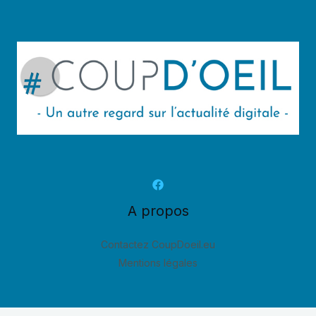
A propos
Contactez CoupDoeil.eu
Mentions légales