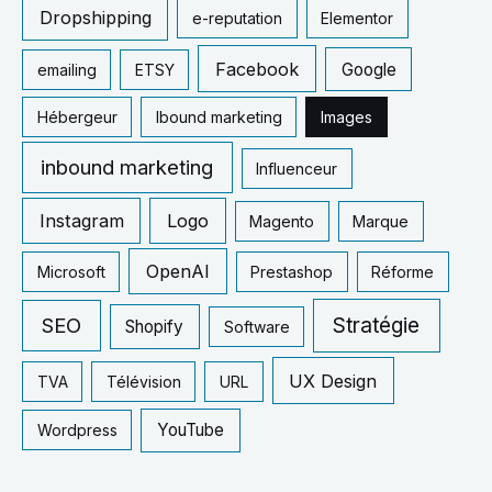
e
Dropshipping
e-reputation
Elementor
r
Facebook
Google
emailing
ETSY
:
Hébergeur
Ibound marketing
Images
inbound marketing
Influenceur
Instagram
Logo
Magento
Marque
OpenAI
Microsoft
Prestashop
Réforme
SEO
Stratégie
Shopify
Software
UX Design
TVA
Télévision
URL
YouTube
Wordpress