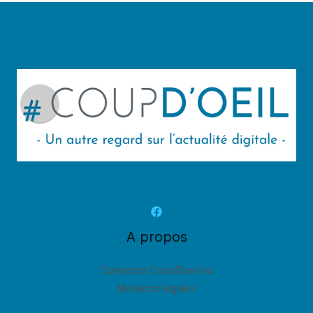
A propos
Contactez CoupDoeil.eu
Mentions légales