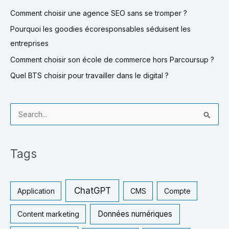
Comment choisir une agence SEO sans se tromper ?
Pourquoi les goodies écoresponsables séduisent les
entreprises
Comment choisir son école de commerce hors Parcoursup ?
Quel BTS choisir pour travailler dans le digital ?
R
e
c
Tags
h
e
r
ChatGPT
Application
CMS
Compte
c
Données numériques
Content marketing
h