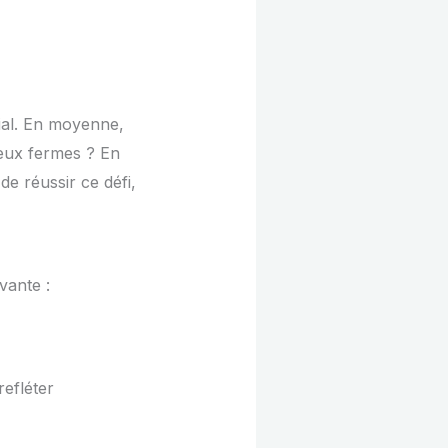
ial. En moyenne,
 eux fermes ? En
 de réussir ce défi,
ivante :
refléter