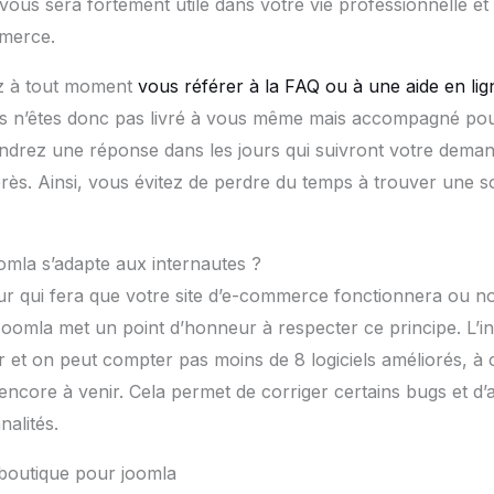
vous sera fortement utile dans votre vie professionnelle et
mmerce.
ez à tout moment
vous référer à la FAQ ou à une aide en lig
us n’êtes donc pas livré à vous même mais accompagné pour
endrez une réponse dans les jours qui suivront votre dema
ès. Ainsi, vous évitez de perdre du temps à trouver une so
omla s’adapte aux internautes ?
jeur qui fera que votre site d’e-commerce fonctionnera ou no
 Joomla met un point d’honneur à respecter ce principe. L’i
r et on peut compter pas moins de 8 logiciels améliorés, à c
ncore à venir. Cela permet de corriger certains bugs et d’a
nalités.
-boutique pour joomla