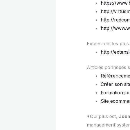
https://www.
http://virtuem
http://redco
http://www.w
Extensions les plus
http://exten
Articles connexes s
Référenceme
Créer son si
Formation jo
Site ecomme
*Qui plus est,
Joom
management system)