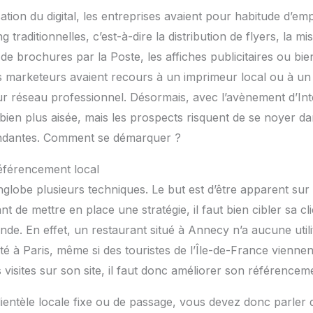
ation du digital, les entreprises avaient pour habitude d’em
 traditionnelles, c’est-à-dire la distribution de flyers, la m
 de brochures par la Poste, les affiches publicitaires ou bi
es marketeurs avaient recours à un imprimeur local ou à u
leur réseau professionnel. Désormais, avec l’avènement d’Int
ien plus aisée, mais les prospects risquent de se noyer da
ondantes. Comment se démarquer ?
éférencement local
lobe plusieurs techniques. Le but est d’être apparent sur l
t de mettre en place une stratégie, il faut bien cibler sa cli
de. En effet, un restaurant situé à Annecy n’a aucune utilit
té à Paris, même si des touristes de l’Île-de-France viennen
visites sur son site, il faut donc améliorer son référenceme
ientèle locale fixe ou de passage, vous devez donc parler de