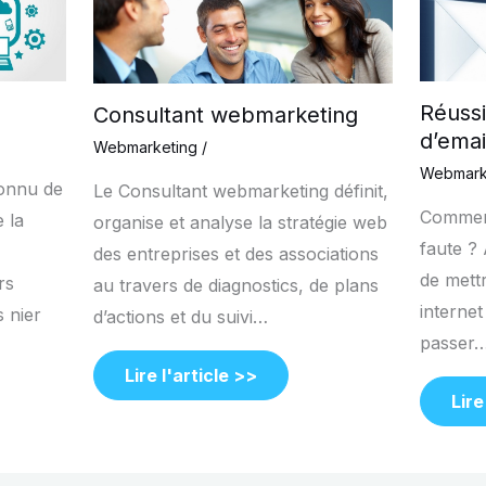
Réuss
Consultant webmarketing
d’emai
Webmarketing
/
Webmark
connu de
Le Consultant webmarketing définit,
Comment
e la
organise et analyse la stratégie web
faute ? A
des entreprises et des associations
de mett
rs
au travers de diagnostics, de plans
interne
 nier
d’actions et du suivi…
passer
Lire l'article >>
Lire