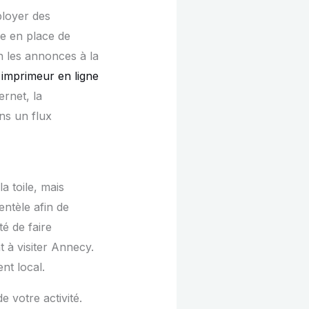
ployer des
ise en place de
en les annonces à la
n
imprimeur en ligne
ernet, la
ns un flux
a toile, mais
entèle afin de
é de faire
t à visiter Annecy.
nt local.
 votre activité.