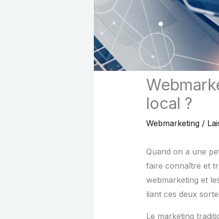
Webmarke
local ?
Webmarketing
/
La
Quand on a une peti
faire connaître et t
webmarketing et le
liant ces deux sort
Le marketing tradit