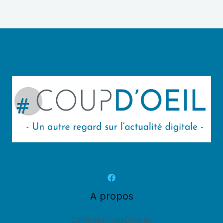
A propos
Contactez CoupDoeil.eu