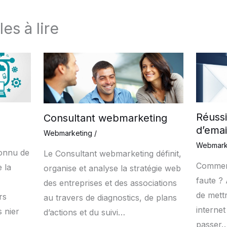
les à lire
Réuss
Consultant webmarketing
d’emai
Webmarketing
/
Webmark
connu de
Le Consultant webmarketing définit,
Comment
e la
organise et analyse la stratégie web
faute ? A
des entreprises et des associations
de mett
rs
au travers de diagnostics, de plans
interne
 nier
d’actions et du suivi…
passer