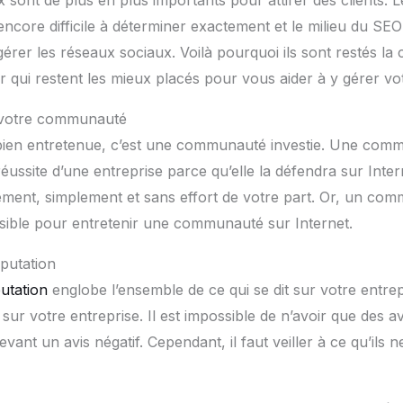
 sont de plus en plus importants pour attirer des clients. L
ncore difficile à déterminer exactement et le milieu du SEO
rer les réseaux sociaux. Voilà pourquoi ils sont restés la
qui restent les mieux placés pour vous aider à y gérer vo
r votre communauté
n entretenue, c’est une communauté investie. Une commu
réussite d’une entreprise parce qu’elle la défendra sur Inter
ement, simplement et sans effort de votre part. Or, un co
ossible pour entretenir une communauté sur Internet.
putation
putation
englobe l’ensemble de ce qui se dit sur votre entrep
ur votre entreprise. Il est impossible de n’avoir que des avis
vant un avis négatif. Cependant, il faut veiller à ce qu’ils n