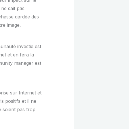
eur impact sur le
 ne sait pas
 chasse gardée des
tre image.
nauté investie est
net et en fera la
mmunity manager est
rise sur Internet et
 positifs et il ne
e soient pas trop