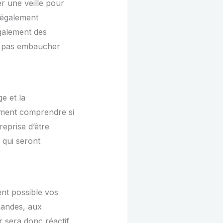
r une veille pour
 également
également des
ez pas embaucher
e et la
mment comprendre si
eprise d’être
 qui seront
nt possible vos
mandes, aux
sera donc réactif