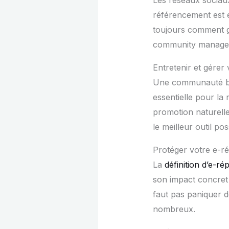
Les réseaux sociaux
référencement est e
toujours comment gé
community manager 
Entretenir et gére
Une communauté bie
essentielle pour la 
promotion naturell
le meilleur outil p
Protéger votre e-ré
La
définition d’e-ré
son impact concret s
faut pas paniquer de
nombreux.