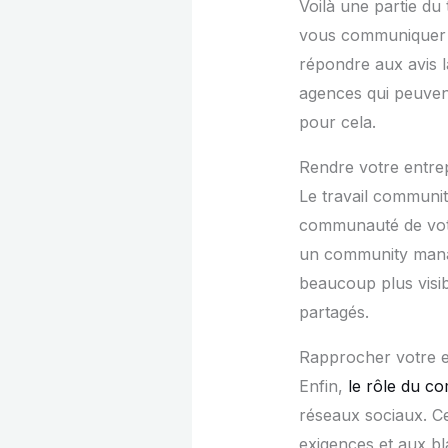
Voilà une partie du
vous communiquer de
répondre aux avis l
agences qui peuven
pour cela.
Rendre votre entrep
Le travail communit
communauté de votr
un community manage
beaucoup plus visib
partagés.
Rapprocher votre 
Enfin,
le rôle du c
réseaux sociaux. C
exigences et aux b