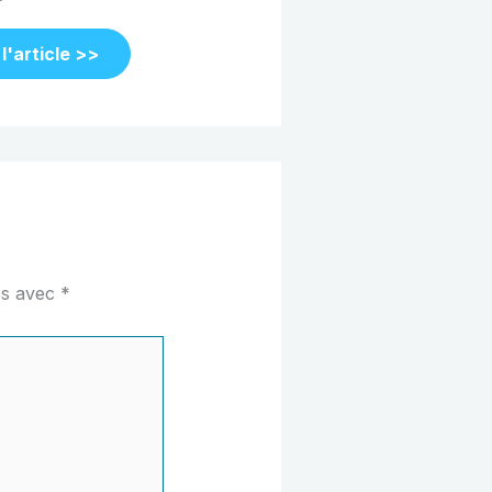
 l'article >>
és avec
*