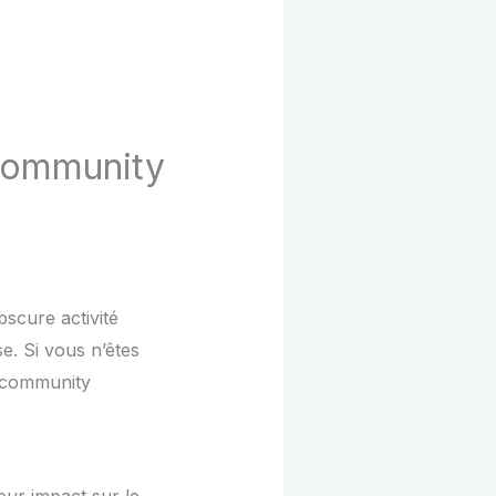
 community
scure activité
e. Si vous n’êtes
n community