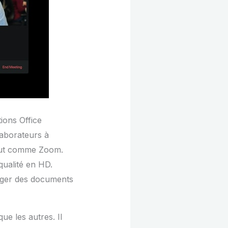
tions Office
aborateurs à
tout comme Zoom.
qualité en HD.
diger des documents
e les autres. Il