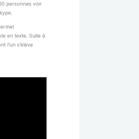
100 personnes voir
Skype.
permet
le en texte. Suite à
t l’un s’élève