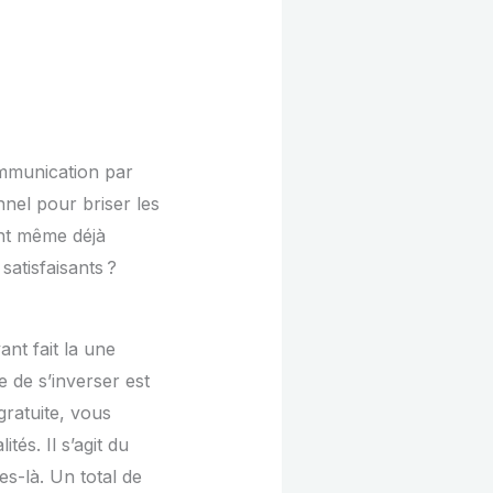
ommunication par
nel pour briser les
ont même déjà
 satisfaisants ?
ant fait la une
e de s’inverser est
 gratuite, vous
és. Il s’agit du
es-là. Un total de