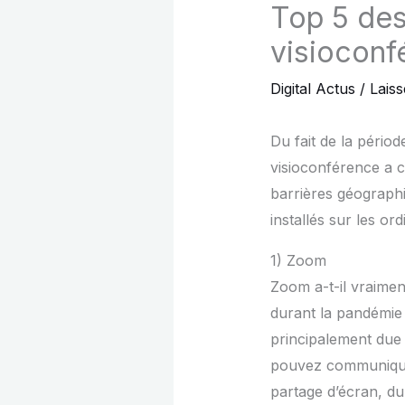
Top 5 des
visioconf
Digital Actus
/
Lais
Du fait de la pério
visioconférence a c
barrières géographiq
installés sur les or
1) Zoom
Zoom a-t-il vraiment
durant la pandémie 
principalement due à
pouvez communiquer 
partage d’écran, du 