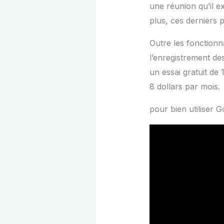
une réunion qu’il e
plus, ces derniers 
Outre les fonctionn
l’enregistrement des
un essai gratuit de
8 dollars par moi
pour bien utiliser 