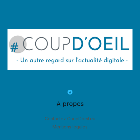
A propos
Contactez CoupDoeil.eu
Mentions légales