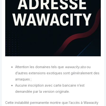
Attention les domaines tels que
wawacity.sbs
ou
d’autres extensions exotiques sont généralement des
arnaques ;
Aucune inscription avec carte bancaire n’est
demandée par la version originale.
Cette instabilité permanente montre que l’accès à Wawacity