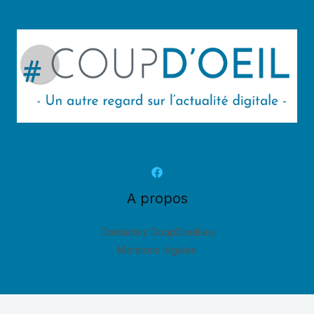
A propos
Contactez CoupDoeil.eu
Mentions légales