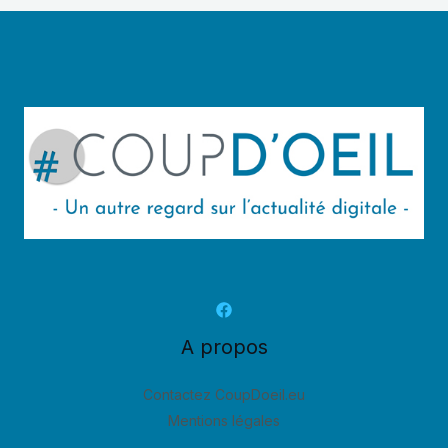
A propos
Contactez CoupDoeil.eu
Mentions légales