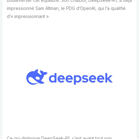
bouleverser cet équilibre. Son chatbot, DeepSeek-R1, a déjà
impressionné Sam Altman, le PDG d’OpenAI, qui l’a qualifié
d’« impressionnant ».
Ce qui distingue DeepSeek-R1, c’est avant tout son