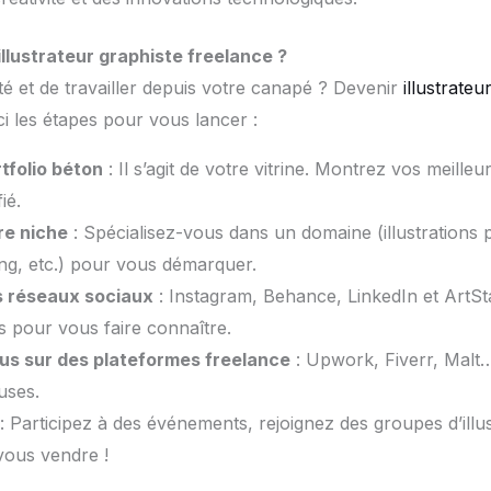
lustrateur graphiste freelance ?
té et de travailler depuis votre canapé ? Devenir
illustrateu
ici les étapes pour vous lancer :
tfolio béton
: Il s’agit de votre vitrine. Montrez vos meilleu
ié.
re niche
: Spécialisez-vous dans un domaine (illustrations 
ng, etc.) pour vous démarquer.
s réseaux sociaux
: Instagram, Behance, LinkedIn et ArtSt
s pour vous faire connaître.
us sur des plateformes freelance
: Upwork, Fiverr, Malt… 
uses.
: Participez à des événements, rejoignez des groupes d’illus
vous vendre !