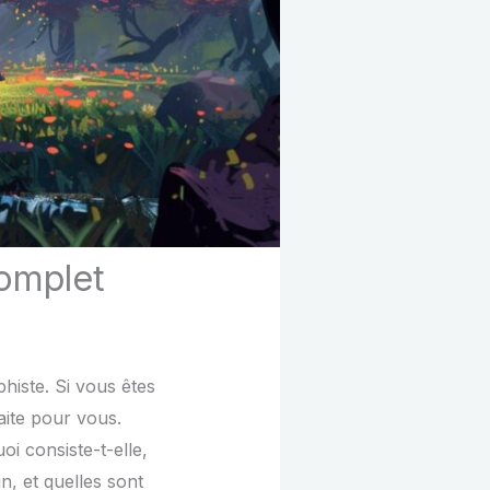
complet
histe. Si vous êtes
faite pour vous.
oi consiste-t-elle,
n, et quelles sont