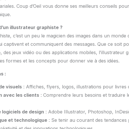
lariales. Coup d’Oeil vous donne ses meilleurs conseils pou
hique.
 d’un illustrateur graphiste ?
phiste, c’est un peu le magicien des images dans un monde di
ui captivent et communiquent des messages. Que ce soit po
b, des jeux vidéo ou des applications mobiles, l’illustrateur 
les formes et les concepts pour donner vie à des idées.
s :
e visuels
: Affiches, flyers, logos, illustrations pour livre
n avec les clients
: Comprendre leurs besoins et traduire l
e logiciels de design
: Adobe Illustrator, Photoshop, InDesi
tique et technologique
: Se tenir au courant des tendances 
créativité et des innovations technologiques.