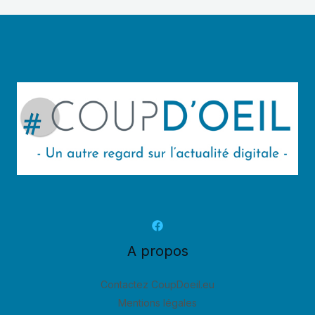
A propos
Contactez CoupDoeil.eu
Mentions légales