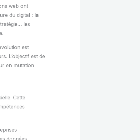
ons web ont
re du digital :
la
stratégie… les
e.
volution est
. L’objectif est de
eur en mutation
ielle. Cette
compétences
eprises
les données,