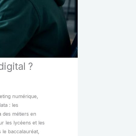
igital ?
keting numérique,
ta : les
à des métiers en
r les lycéens et les
s le baccalauréat,