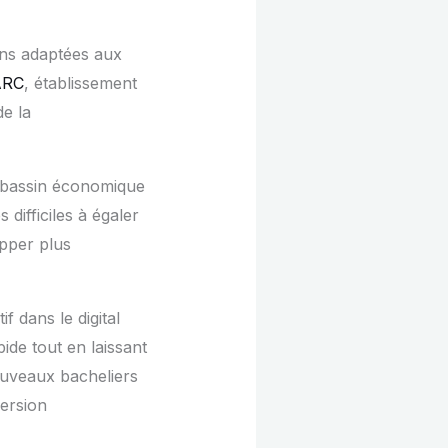
ons adaptées aux
ARC
, établissement
e la
un bassin économique
difficiles à égaler
pper plus
f dans le digital
ide tout en laissant
nouveaux bacheliers
version